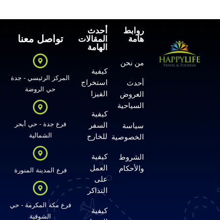
روابط
أحدث
تواصل معنا
هامة
المقالات
الهامة
من نحن
كيفية
المركز الرئيسي - جدة
استخراج
أحدث
حي الروضة
الفيزا
العروض
السياحية
كيفية
فرع جدة - حي أبحر
السفر
سياسة
الشمالية
للخارج
الخصوصية
كيفية
الشروط
العمل
والأحكام
فرع المدينة المنورة
على
التذاكر
فرع مكة المكرمة - حي
كيفية
الشوقية