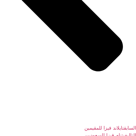
السابق
تايلاند فيزا للمقيمين
التالي
فيتنام فيزا للسعوديين