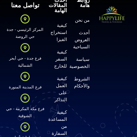
روابط
أحدث
تواصل معنا
هامة
المقالات
الهامة
من نحن
كيفية
المركز الرئيسي - جدة
استخراج
أحدث
حي الروضة
الفيزا
العروض
السياحية
كيفية
فرع جدة - حي أبحر
السفر
سياسة
الشمالية
للخارج
الخصوصية
كيفية
الشروط
العمل
والأحكام
فرع المدينة المنورة
على
التذاكر
فرع مكة المكرمة - حي
كيفية
الشوقية
المساعدة
من
السفارة