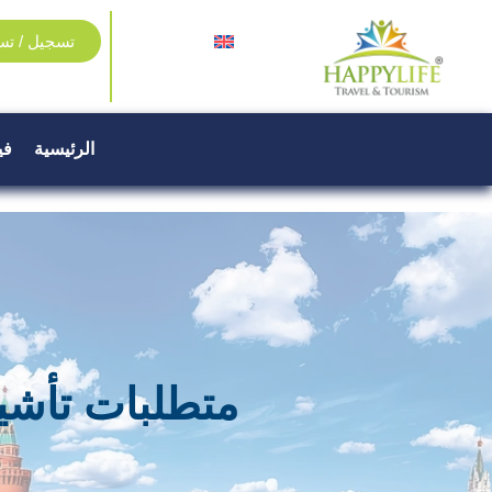
تسجيل / تس
الرئيسية
في
متطلبات تأشير