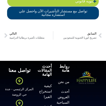
تنويه قانوني
تواصل مع مستشار التأشيرات الآن واحصل علي
استشاره مجانية
السابق
التالي
تصريح كوريا الجنوبية للسعوديين
متطلبات تأشيرة بريطانيا الدراسية
روابط
أحدث
تواصل معنا
هامة
المقالات
الهامة
من نحن
كيفية
المركز الرئيسي - جدة
استخراج
أحدث
حي الروضة
الفيزا
العروض
السياحية