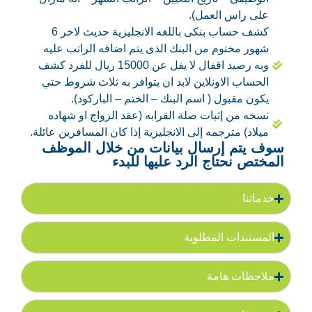
على راس العمل).
كشف حساب بنكى باللغه الانجليزية حديث لاخر 6
شهور مختوم من البنك الذى يتم اضافه الراتب عليه
وبه رصيد اقفال لا يقل عن 15000 ريال للفرد كشف
الحساب الاونلاين لابد ان يتوافر به ثلاث شروط حتي
يكون مقبول ( اسم البنك – الختم – الباركود).
نسخه من إثبات صلة القرابه (عقد الزواج او شهاده
ميلاد) مترجمه إلى الانجليزية إذا كان المسافرين عائلة.
سوف يتم إرسال بيانات من خلال الموظف
المختص نحتاج الرد عليها للبدء
خدماتنا
المستندات المطلوبة
ملاحظات هامة