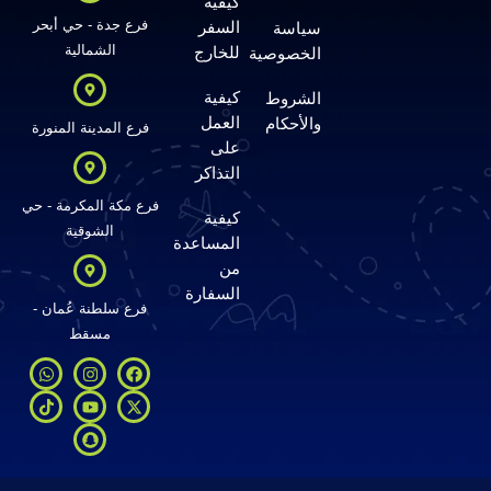
كيفية
فرع جدة - حي أبحر
السفر
سياسة
الشمالية
للخارج
الخصوصية
كيفية
الشروط
العمل
والأحكام
فرع المدينة المنورة
على
التذاكر
فرع مكة المكرمة - حي
كيفية
الشوقية
المساعدة
من
السفارة
فرع سلطنة عُمان -
مسقط