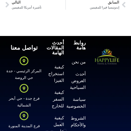
السابق
التالي
إندونيسيا فيزا للمقيمين
تأشيرة أمريكا للمقيمين
روابط
أحدث
تواصل معنا
هامة
المقالات
الهامة
من نحن
كيفية
المركز الرئيسي - جدة
استخراج
أحدث
حي الروضة
الفيزا
العروض
السياحية
كيفية
فرع جدة - حي أبحر
السفر
سياسة
الشمالية
للخارج
الخصوصية
كيفية
الشروط
العمل
والأحكام
فرع المدينة المنورة