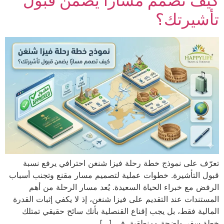
كيف تصمم مساراً يضمن قبول
تأشيرتك؟
تعرّف على نموذج خطة رحلة فيزا شنغن احترافي يرفع نسبة
قبول التأشيرة. خطوات عملية لتصميم مسار مقنع وتجنب أسباب
الرفض مع خبراء الحياة السعيدة. يُعد مسار الرحلة من أهم
المستندات عند التقديم على فيزا شنغن، إذ لا يكفي إثبات القدرة
المالية فقط، بل يجب إقناع القنصلية بأنك سائح حقيقي تمتلك
خطة سفر واضحة ومنطقية. في […]