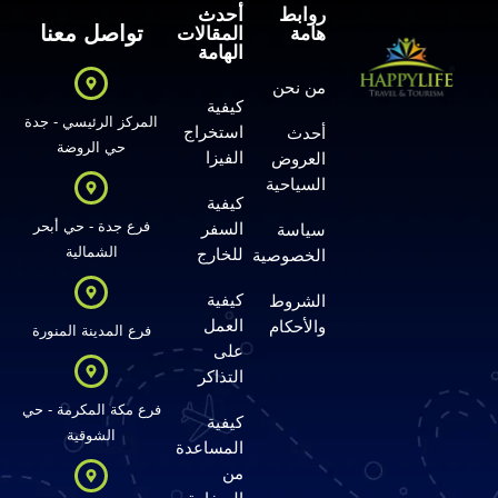
روابط
أحدث
تواصل معنا
هامة
المقالات
الهامة
من نحن
كيفية
المركز الرئيسي - جدة
استخراج
أحدث
حي الروضة
الفيزا
العروض
السياحية
كيفية
فرع جدة - حي أبحر
السفر
سياسة
الشمالية
للخارج
الخصوصية
كيفية
الشروط
العمل
والأحكام
فرع المدينة المنورة
على
التذاكر
فرع مكة المكرمة - حي
كيفية
الشوقية
المساعدة
من