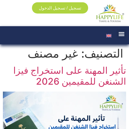
تسجيل / تسجيل الدخول
تواصل معنا
تأمين السفر
فيزا سياحية
فيزا دراسية
ترجمة معتمدة
التصنيف:
غير مصنف
تأثير المهنة على استخراج فيزا
الشنغن للمقيمين 2026