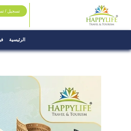
تسجيل / تس
الرئيسية
في