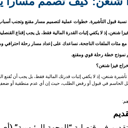
 شنغن: كيف تصمم مساراً 
نسبة قبول التأشيرة. خطوات عملية لتصميم مسار مقنع وتجنب أسباب 
فيزا شنغن، إذ لا يكفي إثبات القدرة المالية فقط، بل يجب إقناع القن
ل مع مئات الملفات الناجحة، نساعدك على إعداد مسار رحلة احترافي 
م نموذج خطة رحلة قوي ومقنع
.
تخراج فيزا شنغن؟
أشيرة شنغن، إذ لا يكفي إثبات قدرتك المالية فقط، بل يجب أن تُقنع
 العامل الحاسم في قبول أو رفض الطلب، حيث إن أي عدم منطقية أو ضع
م:
ديم في قنصلية “الوجهة الرئيسية” (أي 