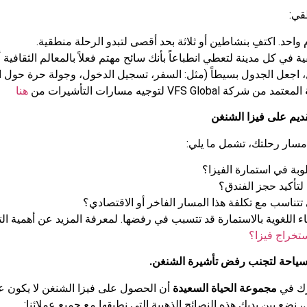
قي:
في كل مدينة لتعطي انطباعاً بأنك سائح مهتم فعلاً بالمعالم الثقافية أو
ول، اجعل الجدول بسيطاً (مثل: السفر، تسجيل الدخول، وجولة حرة حول ا
المعتمد من شركة VFS Global لتوجيه مسارات التأشيرات من
هنا
تقديم على فيزا الشنغن
مسار رحلتك، تشمل ما يلي:
وبة في استمارة الفيزا؟
تأكيد حجز الفندق؟
تناسب مع تكلفة هذا المسار الفاخر أو الاقتصادي؟
اللغوية بالاستمارة قد تتسبب في رفضها. لمعرفة المزيد عن أهمية ال
ستخراج فيزا؟
والسياحة لتجنب رفض تأشيرة الشنغن
.
درك في
مجموعة الحياة السعيدة
أن الحصول على فيزا الشنغن لا يكون عبر
ع بين يديك هذه النصائح الذهبية التي نطبقها مع جميع عملائنا: