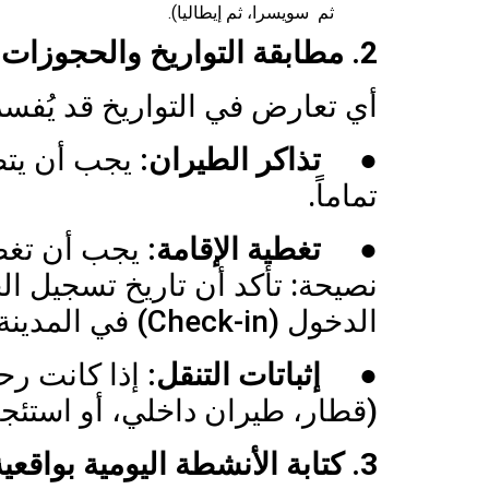
ثم سويسرا، ثم إيطاليا).
2. مطابقة التواريخ والحجوزات بدقة متناهية.
أي تعارض في التواريخ قد يُفسر
●
تذاكر الطيران:
يجب أن يتط
تماماً.
●
تغطية الإقامة:
يجب أن تغطي
الدخول (Check-in) في المدينة التالية.
●
إثباتات التنقل:
إذا كانت رح
(قطار، طيران داخلي، أو استئجا
3. كتابة الأنشطة اليومية بواقعية