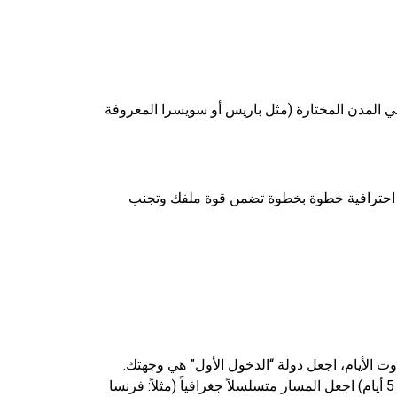
 المدن المختارة (مثل باريس أو سويسرا المعروفة
ة احترافية خطوة بخطوة تضمن قوة ملفك وتجنب
وت الأيام، اجعل دولة “الدخول الأول” هي وجهتك.
تجنب القفزات غير المنطقية بين الدول (مثل السفر من إسبانيا إلى فنلندا ثم العودة إلى إيطاليا في 5 أيام) اجعل المسار متسلسلاً جغرافياً (مثلاً: فرنسا