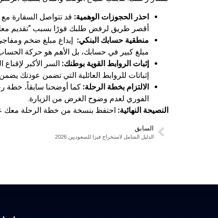
احذر الحجوزات الوهمية:
قد تتواصل السفارة مع ا
أقصر طريق لرفض طلبك فورًا بسبب “تقديم معلو
منطقية حسابك البنكي:
إيداع مبلغ ضخم ومفاجئ ق
مبلغ كبير في حسابك، بل الأهم هو حركة الحسا
إثبات الروابط القوية بوطنك:
السر الأكبر لإقناع 
إثباتات للروابط العائلية التي تضمن عودتك يضمن
الالتزام بخطة الرحلة:
كما أوضحنا سابقاً، خطة ر
الفوري لعدم وضوح الغرض من الزيارة.
النصيحة النهائية:
احتفظ بنسخة من خطة الرحلة معك عند 
السابق
الدليل الشامل لاستخراج فيزا للسعوديين 2026