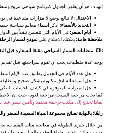
الهدف هو أن يظهر الجدول كبرنامج سياحي مريح ومنط
الاعتدال:
لا تبالغ بوضع 5 مزارات متباعدة في يوم واحد. اكتفِ بنشاطين أو ثلاثة بحد أقصى لتبدو الرحلة منطقية.
التحديد بالأسماء:
اذكر أسماء معالم سياحية حقيقية 
أيام السفر:
في الأيام التي تتضمن تنقلاً بين الد
ملاحظة هامة:
يمكنك الاطلاع على
نموذج لمسار الرحلة
ثالثًا: متطلبات المسار السياحي مقنعًا للسفارة قبل ال
يوجد عدة متطلبات يجب أن تقوم بمراجعتها قبل تقديم 
هل عدد الأيام في الجدول يطابق عدد الأيام المطل
هل أسماء الفنادق مكتوبة بشكل صحيح ومطابقة ل
هل الميزانية المتوفرة في كشف الحساب البنكي ت
كما يجب مراجعة النسخة مراجعة لغوية حيث إن الأخطاء 
لماذا تحتاج إلى مكتب ترجمة معتمد وتأمين سفر عند ا
رابعًا: بالنهاية نصائح مجموعة الحياة السعيدة للسفر 
من خلال خبرتنا الطويلة في معالجة مئات الملفات، ن
مسار رحلتك. لتجنب ضياع الوقت والمال بسبب الرفض، نض