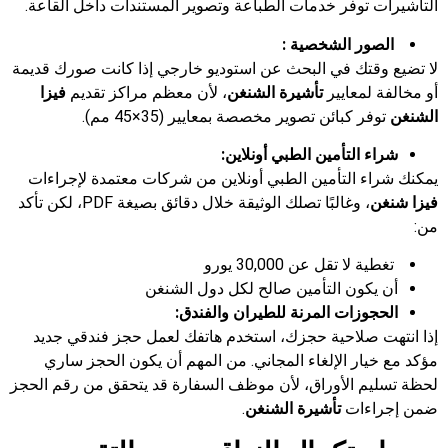
التأشيرات توفر خدمات الطباعة وتصوير المستندات داخل القاعة.
الصور الشخصية :
لا تضيع وقتك في البحث عن استوديو خارجي إذا كانت صورك قديمة
أو مخالفة لمعايير
تأشيرة الشنغن
، لأن معظم مراكز تقديم
فيزا
الشنغن
توفر كبائن تصوير مخصصة بمعايير (35×45 مم).
شراء التأمين الطبي أونلاين:
يمكنك شراء التأمين الطبي أونلاين من شركات معتمدة لإجراءات
فيزا شنغن
، وغالبًا تصلك الوثيقة خلال دقائق بصيغة PDF، لكن تأكد
من:
تغطية لا تقل عن 30,000 يورو
أن يكون التأمين صالح لكل دول الشنغن
الحجوزات المرنة للطيران والفندق:
إذا انتهت صلاحية حجزك، استخدم هاتفك لعمل حجز فندقي جديد
مؤكد مع خيار الإلغاء المجاني. من المهم أن يكون الحجز ساري
لحظة تسليم الأوراق، لأن موظف السفارة قد يتحقق من رقم الحجز
ضمن إجراءات
تأشيرة الشنغن
.