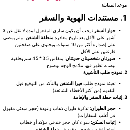
موعد المقابلة.
1
. مستندات الهوية والسفر
جواز السفر :
يجب أن يكون ساري المفعول لمدة لا تقل عن 3
أشهر على الأقل بعد تاريخ مغادرة
منطقة الشنغن
، ولم يمضي
على إصداره أكثر من 10 سنوات ويحتوي على صفحتين
فارغتين على الأقل.
صورتان
شخصيتان حديثتان:
بمقاس 3.5 * 4.5 سم بخلفية
بيضاء، تظهر فيها ملامح الوجه بوضوح.
2. نموذج طلب التأشيرة
تعبئة نموذج طلب
فيزا الشنغن
والتأكد من التوقيع قبل
التقديم (من أكثر الأخطاء الشائعة)
3.
إثبات خطة السفر والإقامة
حجز الطيران:
تذكرة طيران ذهاب وعودة (حجز مبدئي مقبول
في أغلب السفارات)
إثبات السكن:
سواء كان حجز فندقي مؤكد أو خطاب
استضافة من شخص مقيم في
دولة الشنغن.