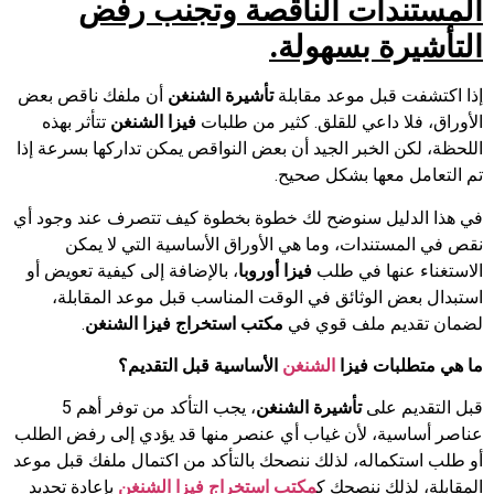
المستندات الناقصة وتجنب رفض
التأشيرة بسهولة.
إذا اكتشفت قبل موعد مقابلة
تأشيرة الشنغن
أن ملفك ناقص بعض
الأوراق، فلا داعي للقلق. كثير من طلبات
فيزا الشنغن
تتأثر بهذه
اللحظة، لكن الخبر الجيد أن بعض النواقص يمكن تداركها بسرعة إذا
تم التعامل معها بشكل صحيح.
في هذا الدليل سنوضح لك خطوة بخطوة كيف تتصرف عند وجود أي
نقص في المستندات، وما هي الأوراق الأساسية التي لا يمكن
الاستغناء عنها في طلب
فيزا أوروبا
، بالإضافة إلى كيفية تعويض أو
استبدال بعض الوثائق في الوقت المناسب قبل موعد المقابلة،
لضمان تقديم ملف قوي في
مكتب استخراج فيزا الشنغن
.
ما هي متطلبات فيزا
الشنغن
الأساسية قبل التقديم؟
قبل التقديم على
تأشيرة الشنغن
، يجب التأكد من توفر أهم 5
عناصر أساسية، لأن غياب أي عنصر منها قد يؤدي إلى رفض الطلب
أو طلب استكماله، لذلك ننصحك بالتأكد من اكتمال ملفك قبل موعد
المقابلة، لذلك ننصحك ك
مكتب
استخراج
فيزا
الشنغن
بإعادة تحديد