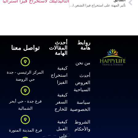
التالي
دليلك لاستخراج فيزا أستراليا
تأثير المهنة على استخراج فيزا الشنغن للمقيمين 2026
روابط
أحدث
تواصل معنا
هامة
المقالات
الهامة
من نحن
كيفية
المركز الرئيسي - جدة
استخراج
أحدث
حي الروضة
الفيزا
العروض
السياحية
كيفية
فرع جدة - حي أبحر
السفر
سياسة
الشمالية
للخارج
الخصوصية
كيفية
الشروط
العمل
والأحكام
فرع المدينة المنورة
على