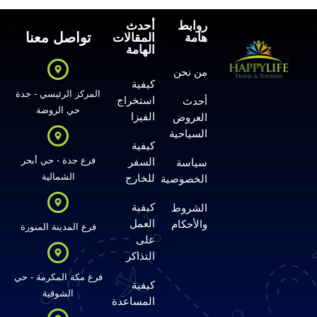
روابط
أحدث
تواصل معنا
هامة
المقالات
الهامة
من نحن
كيفية
المركز الرئيسي - جدة
استخراج
أحدث
حي الروضة
الفيزا
العروض
السياحية
كيفية
فرع جدة - حي أبحر
السفر
سياسة
الشمالية
للخارج
الخصوصية
كيفية
الشروط
العمل
والأحكام
فرع المدينة المنورة
على
التذاكر
فرع مكة المكرمة - حي
كيفية
الشوقية
المساعدة