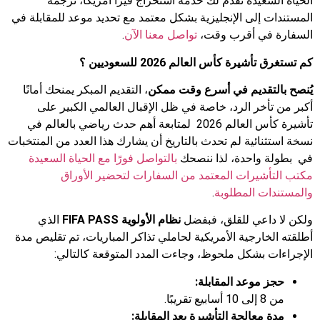
الحياة السعيدة تقدم لك خدمة استخراج فيزا أمريكا، ترجمة
المستندات إلى الإنجليزية بشكل معتمد مع تحديد موعد للمقابلة في
السفارة في أقرب وقت،
تواصل معنا الآن
.
كم تستغرق
تأشيرة كأس العالم 2026
للسعوديين ؟
يُنصح بالتقديم في أسرع وقت ممكن
، التقديم المبكر يمنحك أمانًا
أكبر من تأخر الرد، خاصة في ظل الإقبال العالمي الكبير على
تأشيرة كأس العالم 2026 لمتابعة أهم حدث رياضي بالعالم في
نسخة استثنائية لم تحدث بالتاريخ أن يشارك هذا العدد من المنتخبات
في بطولة واحدة، لذا ننصحك
بالتواصل فورًا مع الحياة السعيدة
مكتب التأشيرات المعتمد من السفارات لتحضير الأوراق
والمستندات المطلوبة
.
ولكن لا داعي للقلق، فبفضل
نظام الأولوية FIFA PASS
الذي
أطلقته الخارجية الأمريكية لحاملي تذاكر المباريات، تم تقليص مدة
الإجراءات بشكل ملحوظ، وجاءت المدد المتوقعة كالتالي:
حجز موعد المقابلة:
من 8 إلى 10 أسابيع تقريبًا.
مدة معالجة التأشيرة بعد المقابلة: