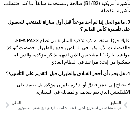
تأشيرة أمريكية (B1/B2) صالحة ومستخدمة سابقاً أما كندا فتتطلب
تأشيرة منفصلة.
3. ما هو الحل إذا لم أجد موعداً قبل أول مباراة للمنتخب للحصول
على تأشيرة كأس العالم ؟
عليك فورًا استخدام كود تذكرة المباراة في نظام FIFA PASS،
فالقنصليات الأمريكية في الرياض وجدة والظهران خصصت “نوافذ
مواعيد طارئة” للمشجعين الذين لديهم تذاكر مؤكدة، والذين لم
يتمكنوا من إيجاد مواعيد في النظام العادي.
4. هل يجب أن أحجز الفنادق والطيران قبل التقديم على التأشيرة؟
لا تحتاج إلى حجز فندق أو تذكرة طيران مؤكدة بل تعتمد على
الابليكيشن الذي يتم تقديمه والمقابلة في السفارة.
السابق
التالي
كل ما تحتاجه عن استخراج تأشيره الشنغن ب إجازة عيد الفطر
8 أسباب لرفض فيزا شنغن للسعوديين 2026 وكيف تتجنبها؟