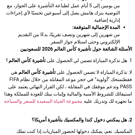
من يومين إلى 5 أيام عمل لطباعة التأشيرة على الجواز، مع
التوصية بترك هامش يصل إلى أسبوعين تحسبًا لأي إجراءات
إدارية إضافية.
المدة الإجمالية المتوقعة:
من شهرين إلى شهرين ونصف تقريبًا، بدءًا من التقديم
الإلكتروني وحتى استلام جواز السفر.
الأسئلة الشائعة حول
تأشيرة كأس العالم
2026 للسعوديين
1. هل تذكرة المباراة تضمن لي الحصول على
تأشيرة كأس العالم
؟
لا. تذكرة المباراة لا تضمن الحصول على
تأشيرة كأس العالم
هي
فقطتمنحك “أولوية” في حجز موعد المقابلة من خلال نظام FIFA
PASS وتدعم موقفك في المقابلة ، لكن القرار النهائي يعتمد على
استيفائك للشروط الأمنية والمالية وإثبات نيتك للعودة للمملكة وهذا
ما تجهزه لك وتدربك عليه
مجموعة الحياة السعيدة للسفر والسياحة
.
2. هل يمكنني دخول كندا والمكسيك بتأشيرة أمريكا؟
المكسيك: نعم، يمكنك دخولها لحضور المباريات إذا كنت تملك