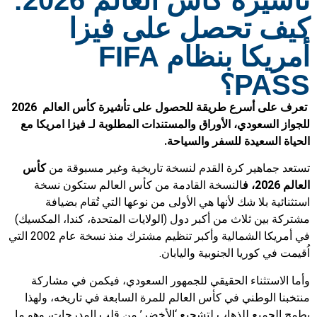
كيف تحصل على فيزا
أمريكا بنظام FIFA
PASS؟
تعرف على أسرع طريقة للحصول على
تأشيرة كأس العالم
2026
للجواز السعودي، الأوراق والمستندات المطلوبة لـ فيزا امريكا مع
الحياة السعيدة للسفر والسياحة.
تستعد جماهير كرة القدم لنسخة تاريخية وغير مسبوقة من
كأس
العالم 2026، ف
النسخة القادمة من كأس العالم ستكون نسخة
استثنائية بلا شك لأنها هي الأولى من نوعها التي تُقام بضيافة
مشتركة بين ثلاث من أكبر دول (الولايات المتحدة، كندا، المكسيك)
في أمريكا الشمالية وأكبر تنظيم مشترك منذ نسخة عام 2002 التي
اُقيمت في كوريا الجنوبية واليابان.
وأما الاستثناء الحقيقي للجمهور السعودي، فيكمن في مشاركة
منتخبنا الوطني في كأس العالم للمرة السابعة في تاريخه، ولهذا
يطمح الجميع للذهاب لتشجيع ‘الأخضر’ من قلب المدرجات، وهو ما