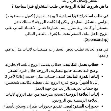
السفر وسجل الزيارات.
ما هي شروط كفالة الزوجة في طلب استخراج فيزا سياحية ؟
في طلب استخراج فيزا سياحية لا يوجد مفهوم ( كفيل مستضيف )
إلزامي بالشكل التقليدي ولكن إذا كانت الزوجة لا تمتلك دخل
مستقل أو كانت ربة منزل، يتم اعتبارها ضمن الاعتماد المالي على
الزوج داخل ملف السفر تحت ما يُعرف بالدعم المالي
(Sponsorship).
في هذه الحالة، تطلب بعض السفارات مستندات لإثبات هذا الدعم،
وأهمها:
خطاب تحمل التكاليف:
خطاب يقدمه الزوج باللغة الإنجليزية
يوضح فيه تحمله جميع مصاريف الزوجة خلال فترة السفر.
إثبات القدرة المالية:
كشف حساب بنكي حديث (غالبًا لآخر 3
إلى 6 أشهر) يوضح قدرة الزوج على تغطية تكاليف شخصين،
مع خطاب تعريف بالراتب من جهة العمل.
إثبات العلاقة الزوجية:
نسخة مترجمة من عقد الزواج لإثبات
العلاقة الرسمية بين الزوجين.
حجوزات السفر:
يُفضل تقديم حجوزات طيران وسكن بأسماء