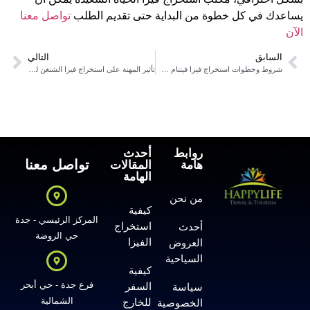
يساعدك في كل خطوة من البداية حتى تقديم الطلب
تواصل
معنا
الآن
السابق
التالي
شروط وخطوات استخراج فيزا فيتنام صيف 2026 | الحياة السعيدة
تأثير المهنة على استخراج فيزا الشنغن للمقيمين 2026
روابط
أحدث
تواصل معنا
هامة
المقالات
الهامة
من نحن
كيفية
المركز الرئيسي - جدة
استخراج
أحدث
حي الروضة
الفيزا
العروض
السياحية
كيفية
فرع جدة - حي أبحر
السفر
سياسة
الشمالية
للخارج
الخصوصية