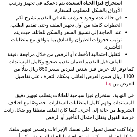
استخراج فيزا الحياة السعيدة
يتم دعمكم في تجهيز وترتيب
الأوراق بالشكل المطلوب للسفارة.
في حالة عدم وجود خبرة سابقة في التقديم نشرح لكم
الخطوات كاملة من أول تجهيز الملف وحتى تقديم الطلب.
عند الحاجة إلى تنسيق السفر والسكن للعائلة، حيث يتم
ترتيب حجوزات الطيران والفنادق بما يتوافق مع متطلبات
التأشيرة.
لتقليل احتمالية الأخطاء أو الرفض من خلال مراجعة دقيقة
للملف قبل التقديم لضمان تقديم صحيح وكامل للمستندات.
كما نوفر لك عرض فيزا شنغن لفردين بسعر 850 ريال بدلًا من
1100 ريال ضمن العرض العائلي. يمكنك التعرف على تفاصيل
العرض من
هنا
.
في النهاية، استخراج فيزا سياحية للعائلات يتطلب تجهيز دقيق
للمستندات وفهم كامل لمتطلبات السفارات، خصوصًا مع اختلاف
الشروط من حالة إلى أخرى. كلما كان الملف منظمًا وواضحًا، زادت
فرصة القبول وتقلل احتمال التأخير أو الرفض.
وإذا كنت تفضل تسهل على نفسك الإجراءات وتضمن تجهيز ملفك
بشكل احترافي، مكتب استخراج فيزا الحياة السعيدة يمكن أن