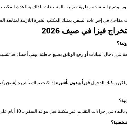
، وصيغ الملفات، وطريقة ترتيب المستندات، لذلك يساعدك المكتب ف
مفاجئ في إجراءات السفر، يمتلك المكتب الخبرة اللازمة لمتابعة الط
خراج فيزا
في صيف 2026
لشائعة في إدخال البيانات أو رفع الوثائق بصيغ خاطئة، وهي أخطاء قد
ولكن يمكنك الدخول
فوراً وبدون تأشيرة
إذا كنت تملك تأشيرة (شنجن) م
 في إجراءات التقديم عبر مكتبنا قبل موعد السفر بـ 10 أيام على الأقل لضمان صدورها وتلافي أي ضغط في المواسم.