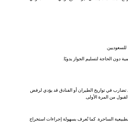
 للسعوديين.
ة دون الحاجة لتسليم الجواز يدويًا.
الحياة السعيدة: نظام اليابان دقيق جداً في مواصفات الصور الشخصية وتفاصيل البرنامج السياحي (Itinerary). أي تضارب في تواريخ الطيران أو الفنادق قد يؤدي لرفض
قبول من المرة الأولى.
 الطبيعية الساحرة. كما تُعرف بسهولة إجراءات استخراج