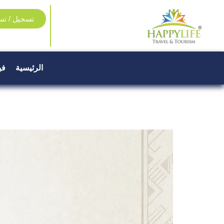
تسجيل / تس
الرئيسية
في