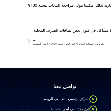
في حال الرفض بسبب خطأ في البيانات، قد تضطر لإعادة التقديم ودفع الرسوم مرة أخرى، مما قد يؤثر على سجلك لدى السفارة. لذلك، مكتبنا يتولى مراجعة البيانات بنسبة 100%
قعها مشاكل في قبول بعض بطاقات الصرف المحلية.
التالي
شروط وخطوات استخراج فيزا فيتنام صيف 2026 | الحياة السعيدة
تواصل معنا
المركز الرئيسي - جدة حي الروضة
فرع جدة - حي أبحر الشمالية