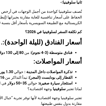
ثانيا سلوفينيا:-
تُصنف سلوفينيا كواحدة من أجمل الوجهات في أرخص دول
الحفاظ على أسعار تنافسية للغاية مقارنة بجيرانها (إي
الكريستالية مع الطبيعة السويسرية بأسعار أقل بنسبة 40%.
كم تكلفة السفر لسلوفينيا في 2026؟
أسعار الفنادق (لليلة الواحدة):
.
فنادق متوسطة (3-4 نجوم):
من
80 إلى 130 دولار
أسعار المواصلات:
تذكرة المواصلات داخل المدينة :
حوالي
1.30 يورو
القطار إلى بودابست (المجر):
تبدأ التذاكر من
16 يورو
استئجار سيارة صغيرة:
حوالي
35–50 دولار
في اليوم (30
لماذا تعتبر
سلوفينيا
وجهة اقتصادية؟
تعتبر سلوفينيا وجهة اقتصادية لأنها توفر تجربة “جبال
مقارنة بدول بنفس طبيعتها.