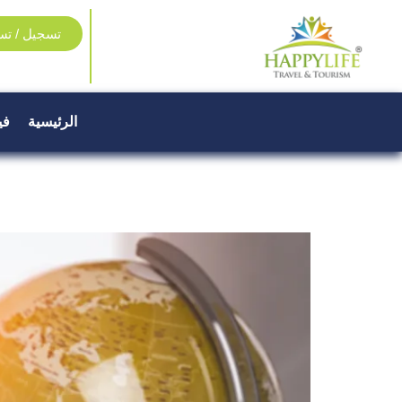
تسجيل / تس
الرئيسية
في