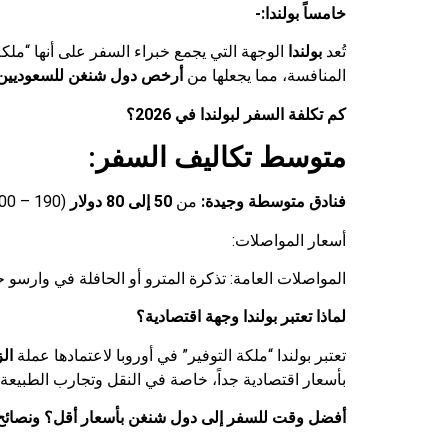
خامساً بولندا:-
تُعد
بولندا
الوجهة التي يجمع خبراء السفر على أنها “ملكة 
المنافسة، مما يجعلها من
أرخص دول شنغن للسعوديين
كم تكلفة السفر لبولندا في 2026؟
متوسط تكاليف السفر:
فنادق متوسطة وجيدة:
من
50 إلى 80 دولار
(190 – 300 ريال سعودي).
أسعار المواصلات:
المواصلات العامة: تذكرة المترو أو الحافلة في وارسو حوالي 1 دولا
لماذا تعتبر بولندا وجهة اقتصادية؟
تعتبر بولندا “ملكة التوفير” في أوروبا لاعتمادها عملة
ال
بأسعار اقتصادية جداً، خاصة في النقل وتجارب الطبيعة
أفضل وقت للسفر إلى
دول شنغن
بأسعار أقل؟ ونصائح ل