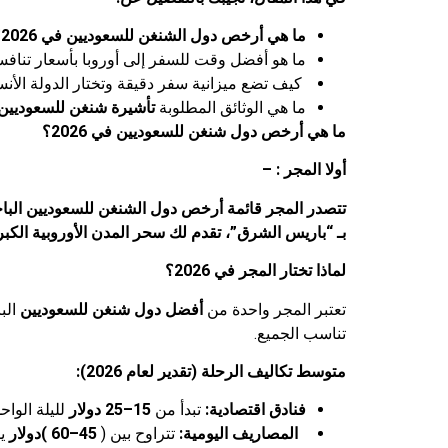
ما هي أرخص
دول الشنغن
للسعوديين في 2026؟
ما هو أفضل وقت للسفر إلى أوروبا بأسعار تنافس
كيف تضع ميزانية سفر دقيقة وتختار الدولة ال
ما هي الوثائق المطلوبة
تأشيرة شنغن للسعوديين
ما هي أرخص
دول شنغن
للسعوديين في 2026؟
أولا المجر : –
تتصدر المجر قائمة
أرخص دول الشنغن للسعوديين
البا
بـ “باريس الشرق”، تقدم لك سحر المدن الأوروبية الكب
لماذا تختار المجر في 2026؟
تعتبر المجر واحدة من
أفضل دول شنغن للسعوديين
الب
تناسب الجميع.
متوسط تكاليف الرحلة (تقدير لعام 2026):
فنادق اقتصادية:
تبدأ من
15–25 دولار
لليلة الواح
المصاريف اليومية:
تتراوح بين (
45–60 )دولار
ي