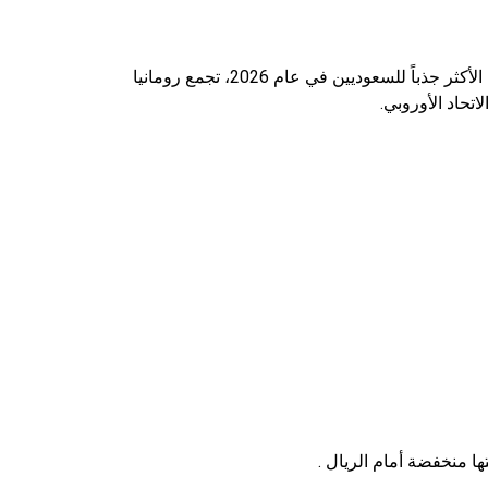
(براً وجواً وبحراً) اعتباراً من 1 يناير 2025، مما جعلها واحدة من الوجهات الأكثر جذباً للسعوديين في عام 2026، تجمع رومانيا
تحاد الأوروبي.
تها منخفضة أمام الريال .