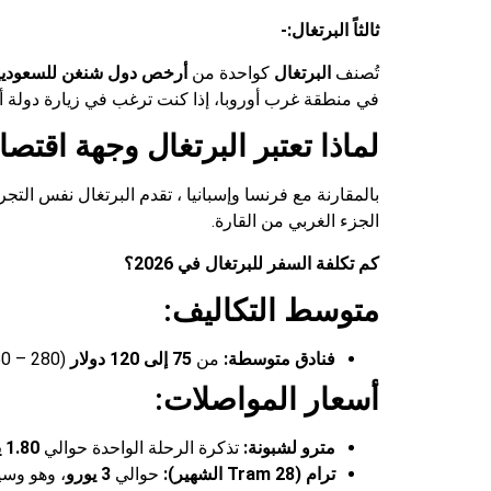
ثالثاً البرتغال:-
تُصنف
البرتغال
كواحدة من
أرخص دول شنغن للسعوديي
في منطقة غرب أوروبا، إذا كنت ترغب في زيارة دولة أو
لماذا تعتبر البرتغال وجهة اقتصا
بالمقارنة مع فرنسا وإسبانيا ، تقدم البرتغال نفس الت
الجزء الغربي من القارة.
كم تكلفة السفر ل
لبرتغال
في 2026؟
متوسط التكاليف:
فنادق متوسطة:
من
75 إلى 120 دولار
(280 – 450 ريال سعودي) فنادق 3 و 4 نجوم.
أسعار المواصلات:
مترو لشبونة:
تذكرة الرحلة الواحدة حوالي
1.80 يورو
ترام (Tram 28 الشهير):
حوالي
3 يورو
، وهو وسيل