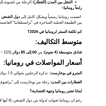
التنقل بين المدن (القطار):
الرحلة من لشبونة إلى
رابعاً رومانيا:-
انضمت رومانيا رسمياً وبشكل كامل إلى
دول الشنغن
بين الطبيعة الجبلية الساحرة في “ترانسيلفانيا” العاصمة
كم تكلفة السفر لرومانيا في 2026؟
متوسط التكاليف:
فنادق متوسطة (4 نجوم):
من
60 إلى 85 دولار
(225 – 320 ريال سعودي).
أسعار المواصلات في رومانيا:
المترو في بوخارست:
تذكرة الرحلتين بحوالي 1.5 دولار (5.6 ريال سعودي).
القطارات بين المدن:
رحلة من بوخارست إلى “براشوف” (قلعة دراكولا
لماذا تعتبر رومانيا وجهة اقتصادية؟
رغم ان رومانيا تحولت لدولة من دول الشنغن، إلا أنها 